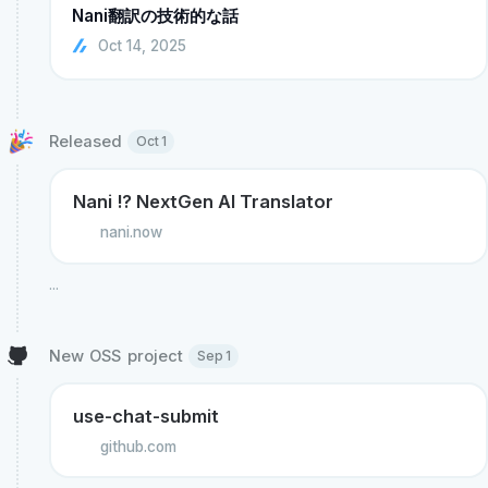
Nani翻訳の技術的な話
Oct 14, 2025
Released 
Oct 1
Nani !? NextGen AI Translator
nani.now
...
New OSS project 
Sep 1
use-chat-submit
github.com