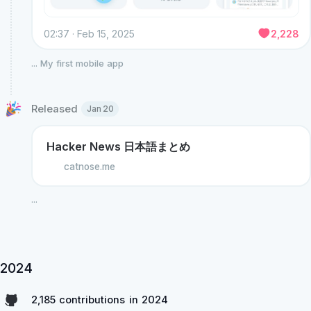
02:37 · Feb 15, 2025
2,228
...
My first mobile app
Released 
Jan 20
Hacker News 日本語まとめ
catnose.me
...
2024
2,185 contributions in 2024