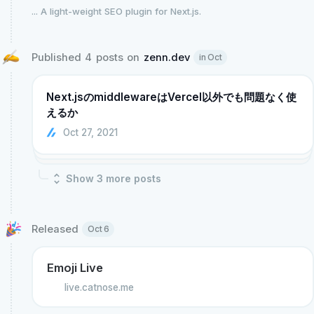
...
A light-weight SEO plugin for Next.js.
Published 4 posts on 
zenn.dev
in Oct
Next.jsのmiddlewareはVercel以外でも問題なく使
えるか
Oct 27, 2021
Show
3
more post
s
Released 
Oct 6
Emoji Live
live.catnose.me