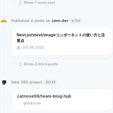
Show
1
more post
Published 4 posts on 
zenn.dev
in Oct
Next.jsのnext/imageコンポーネントの使い方と注
意点
Oct 28, 2020
Show
3
more post
s
New OSS project 
Oct 24
catnose99/team-blog-hub
github.com