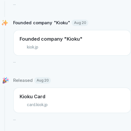
...
Founded company "Kioku" 
Aug 20
Founded company "Kioku"
kiok.jp
...
Released 
Aug 20
Kioku Card
card.kiok.jp
...