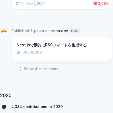
01:17 · Feb 1, 2021
3,089
...
Published 5 posts on 
zenn.dev
in Jan
Next.jsで動的にRSSフィードを生成する
Jan 31, 2021
Show
4
more post
s
2020
4,384 contributions in 2020