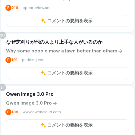
openreview.net
P
216
コメントの要約を表示
20
なぜ芝刈りが他の人より上手な人がいるのか
->
Why some people mow a lawn better than others
pudding.cool
P
191
コメントの要約を表示
21
Qwen Image 3.0 Pro
->
Qwen Image 3.0 Pro
www.qwencloud.com
P
188
コメントの要約を表示