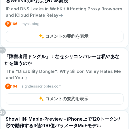
るWebKitのIPおよびDNS漏洩
IP and DNS Leaks in WebKit Affecting Proxy Browsers
->
and iCloud Private Relay
mysk.blog
P
166
コメントの要約を表示
25
「障害者用ドングル」：なぜシリコンバレーは私やあな
たを嫌うのか
The "Disability Dongle": Why Silicon Valley Hates Me
->
and You
sightlessscribbles.com
P
164
コメントの要約を表示
26
Show HN: Maple-Preview – iPhone上で120トークン/
秒で動作する3値200億パラメータMoEモデル