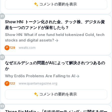
コメントの要約を表示
31
Show HN: トークン化された金、テック株、デジタル資
産を一つのファンドが保有したら？
Show HN: What if one fund held tokenized Gold, tech
->
stocks and digital assets?
wealtii.com
P
129
32
なぜエルデシュの問題がAIによって解決されつつあるの
か
->
Why Erdős Problems Are Falling to AI
www.quantamagazine.org
P
122
コメントの要約を表示
33
Three Six Mafia – 「6/6/6デーティング」に関するデー