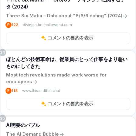
タ (2024)
->
Three Six Mafia – Data about "6/6/6 dating" (2024)
divingintheshallowend.com
P
122
コメントの要約を表示
34
ほとんどの技術革命は、従業員にとって仕事をより悪い
ものにしてきた
Most tech revolutions made work worse for
->
employees
www.thisandthat.chat
P
118
コメントの要約を表示
35
AI需要のバブル
->
The AI Demand Bubble