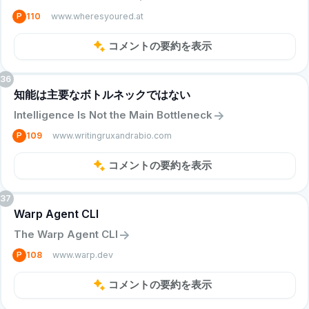
www.wheresyoured.at
P
110
コメントの要約を表示
36
知能は主要なボトルネックではない
->
Intelligence Is Not the Main Bottleneck
www.writingruxandrabio.com
P
109
コメントの要約を表示
37
Warp Agent CLI
->
The Warp Agent CLI
www.warp.dev
P
108
コメントの要約を表示