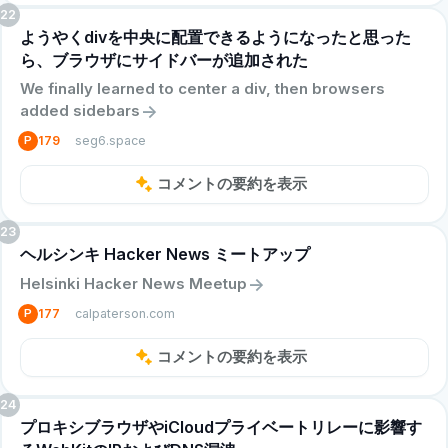
22
ようやくdivを中央に配置できるようになったと思った
ら、ブラウザにサイドバーが追加された
We finally learned to center a div, then browsers
->
added sidebars
seg6.space
P
179
コメントの要約を表示
23
ヘルシンキ Hacker News ミートアップ
->
Helsinki Hacker News Meetup
calpaterson.com
P
177
コメントの要約を表示
24
プロキシブラウザやiCloudプライベートリレーに影響す