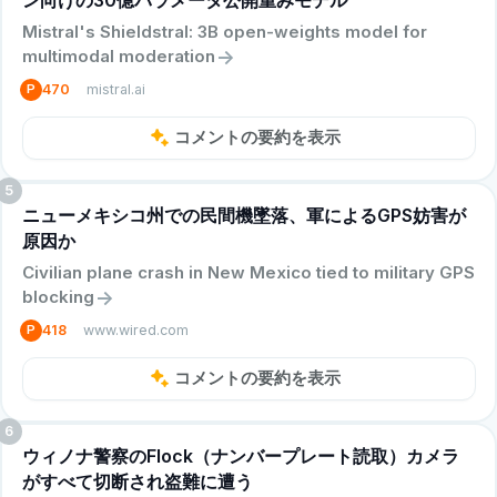
Mistral's Shieldstral: 3B open-weights model for
->
multimodal moderation
mistral.ai
P
470
コメントの要約を表示
5
ニューメキシコ州での民間機墜落、軍によるGPS妨害が
原因か
Civilian plane crash in New Mexico tied to military GPS
->
blocking
www.wired.com
P
418
コメントの要約を表示
6
ウィノナ警察のFlock（ナンバープレート読取）カメラ
がすべて切断され盗難に遭う