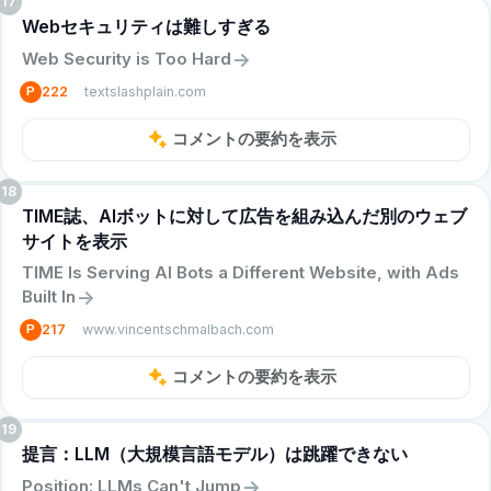
17
Webセキュリティは難しすぎる
->
Web Security is Too Hard
textslashplain.com
P
222
コメントの要約を表示
18
TIME誌、AIボットに対して広告を組み込んだ別のウェブ
サイトを表示
TIME Is Serving AI Bots a Different Website, with Ads
->
Built In
www.vincentschmalbach.com
P
217
コメントの要約を表示
19
提言：LLM（大規模言語モデル）は跳躍できない
->
Position: LLMs Can't Jump