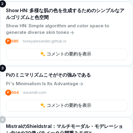
2
Show HN: 多様な肌の色を生成するためのシンプルなア
ルゴリズムと色空間
Show HN: Simple algorithm and color space to
->
generate diverse skin tones
toneyalexander.github.io
P
595
コメントの要約を表示
3
Piのミニマリズムこそがその強みである
->
Pi's Minimalism Is Its Advantage
earendil.com
P
504
コメントの要約を表示
4
MistralのShieldstral：マルチモーダル・モデレーショ
ン向けの30億パラメータ公開重みモデル