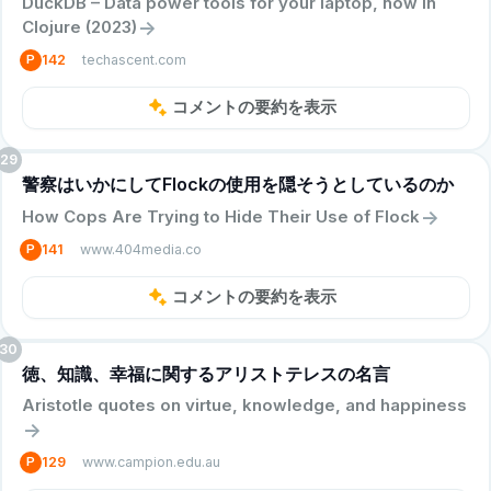
DuckDB – Data power tools for your laptop, now in
->
Clojure (2023)
techascent.com
P
142
コメントの要約を表示
29
警察はいかにしてFlockの使用を隠そうとしているのか
->
How Cops Are Trying to Hide Their Use of Flock
www.404media.co
P
141
コメントの要約を表示
30
徳、知識、幸福に関するアリストテレスの名言
Aristotle quotes on virtue, knowledge, and happiness
->
www.campion.edu.au
P
129