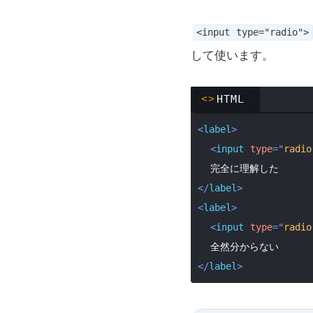
<input type="radio">
して使います。
<>
HTML
<
label
>
<
input
type
=
"
radio
</
label
>
<
label
>
<
input
type
=
"
radio
</
label
>