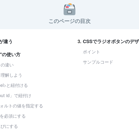
このページの目次
が違う
CSSでラジオボタンのデ
ポイント
dio"の使い方
サンプルコード
との違い
eを理解しよう
el>と紐付ける
nput id」で紐付け
デフォルトの値を指定する
選択を必須にする
並びにする