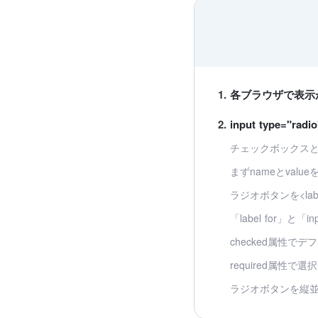
各ブラウザで表示
input type="ra
チェックボックス
まずnameとvalu
ラジオボタンを<lab
「label for」と「i
checked属性で
required属性で
ラジオボタンを縦