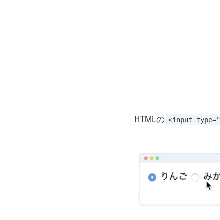
HTMLの
<input type="