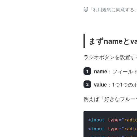
😺「利用規約に同意する
まずnameとv
ラジオボタンを設置す
：フィール
name
：1つ1つの
value
例えば「好きなフルー
<
input
type
=
"
radi
<
input
type
=
"
radi