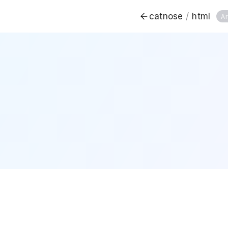
catnose
/
html
Ar