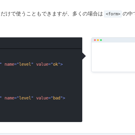
だけで使うこともできますが、多くの場合は
の中
<form>
"
name
=
"
level
"
value
=
"
ok
"
>
"
name
=
"
level
"
value
=
"
bad
"
>