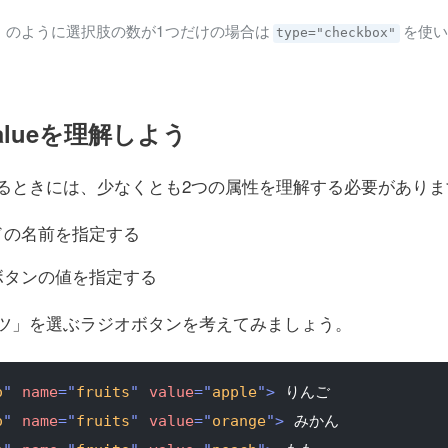
」のように選択肢の数が1つだけの場合は
を使い
type="checkbox"
alueを理解しよう
るときには、少なくとも2つの属性を理解する必要がありま
ドの名前を指定する
ボタンの値を指定する
ツ」を選ぶラジオボタンを考えてみましょう。
o
"
name
=
"
fruits
"
value
=
"
apple
"
>
o
"
name
=
"
fruits
"
value
=
"
orange
"
>