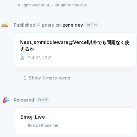
...
A light-weight SEO plugin for Next.js.
Published 4 posts on 
zenn.dev
in Oct
Next.jsのmiddlewareはVercel以外でも問題なく使
えるか
Oct 27, 2021
Show
3
more post
s
Released 
Oct 6
Emoji Live
live.catnose.me