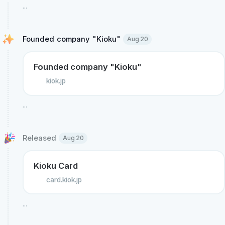
...
Founded company "Kioku" 
Aug 20
Founded company "Kioku"
kiok.jp
...
Released 
Aug 20
Kioku Card
card.kiok.jp
...