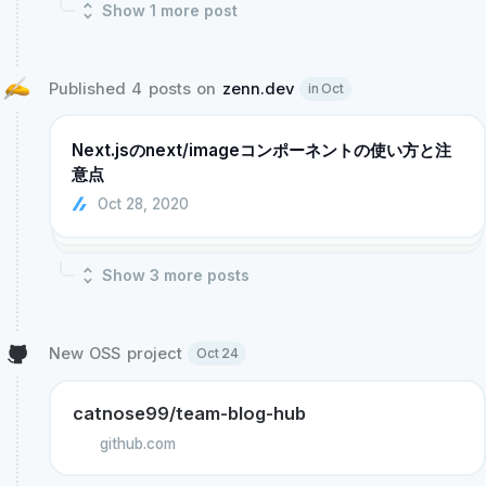
Show
1
more post
Published 4 posts on 
zenn.dev
in Oct
Next.jsのnext/imageコンポーネントの使い方と注
意点
Oct 28, 2020
Show
3
more post
s
New OSS project 
Oct 24
catnose99/team-blog-hub
github.com