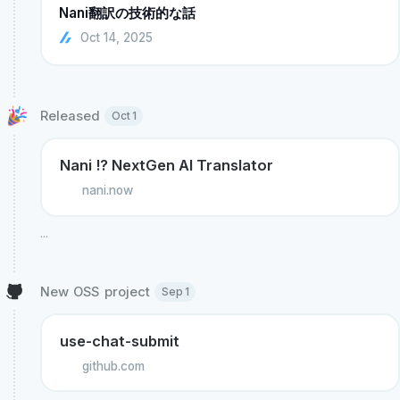
Nani翻訳の技術的な話
Oct 14, 2025
Released 
Oct 1
Nani !? NextGen AI Translator
nani.now
...
New OSS project 
Sep 1
use-chat-submit
github.com