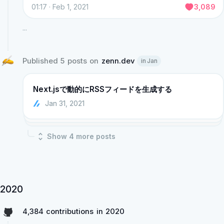
01:17 · Feb 1, 2021
3,089
...
Published 5 posts on 
zenn.dev
in Jan
Next.jsで動的にRSSフィードを生成する
Jan 31, 2021
Show
4
more post
s
2020
4,384 contributions in 2020