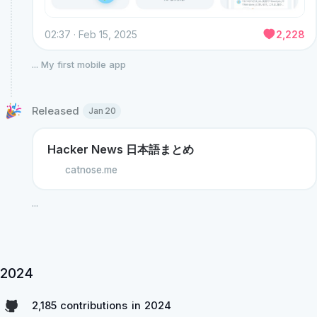
02:37 · Feb 15, 2025
2,228
...
My first mobile app
Released 
Jan 20
Hacker News 日本語まとめ
catnose.me
...
2024
2,185 contributions in 2024